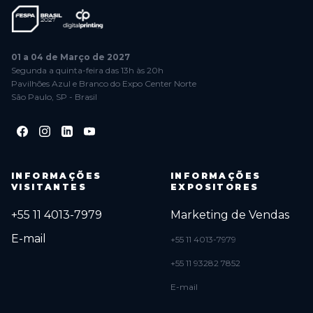
01 a 04 de Março de 2027
Segunda a quinta-feira das 13h às 20h
Pavilhões Azul e Branco do Expo Center Norte
São Paulo, SP - Brasil
INFORMAÇÕES
INFORMAÇÕES
VISITANTES
EXPOSITORES
+55 11 4013-7979
Marketing de Vendas
E-mail
+55 11 4013-7979
+55 11 93282 7852
E-mail