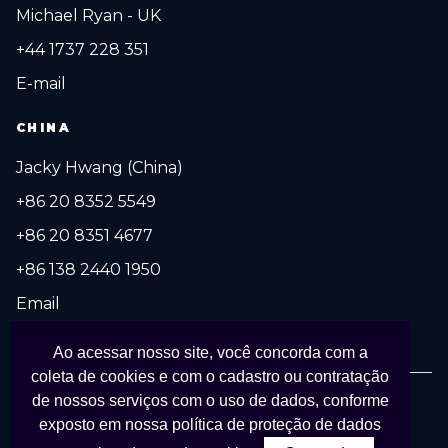
Michael Ryan - UK
+44 1737 228 351
E-mail
CHINA
Jacky Hwang (China)
+86 20 8352 5549
+86 20 8351 4677
+86 138 2440 1950
Email
Ao acessar nosso site, você concorda com a
coleta de cookies e com o cadastro ou contratação
de nossos serviços com o uso de dados, conforme
© 2027 FESPA Brasil Digital Printing. Todos os direitos reservados.
exposto em nossa
política de proteção de dados
Organizado por
APS Eventos Coporativos
em parceria com
FESPA
.