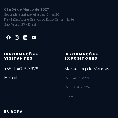
01 a 04 de Março de 2027
Segunda a quinta-feira das 13h às 20h
Pavilhões Azul e Branco do Expo Center Norte
São Paulo, SP - Brasil
INFORMAÇÕES
INFORMAÇÕES
VISITANTES
EXPOSITORES
+55 11 4013-7979
Marketing de Vendas
E-mail
+55 11 4013-7979
+55 11 93282 7852
E-mail
EUROPA