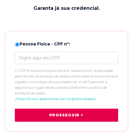
Garanta já sua credencial.
Pessoa Física - CPF nº:
O CPF é importante para evitar cadastros em duplicidade,
permitindo localização de dados informados anteriormente e
rapidez na emissão de sua credencial. A APS garante a
segurança e sigilo de seus dados conforme a política de
proteção de dados
(
https://www.apseventos.com.br/politicadados
).
PROSSEGUIR >