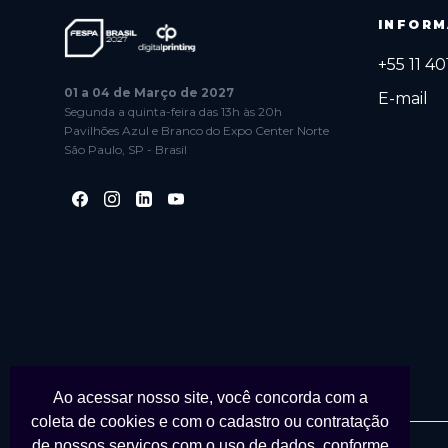
INFORM
+55 11 4
01 a 04 de Março de 2027
E-mail
Segunda a quinta-feira das 13h às 20h
Pavilhões Azul e Branco do Expo Center Norte
São Paulo, SP - Brasil
Ao acessar nosso site, você concorda com a
coleta de cookies e com o cadastro ou contratação
de nossos serviços com o uso de dados, conforme