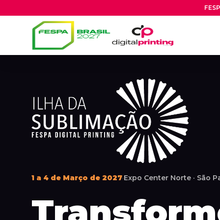
FESP
1 a 4 de Março de 2027
·
Expo Center Norte · São P
Transform