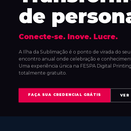
de person
Conecte-se. Inove. Lucre.
A Ilha da Sublimação é o ponto de virada do se
encontro anual onde celebração e conheciment
Uma experiência única na FESPA Digital Printin
totalmente gratuito.
FAÇA SUA CREDENCIAL GRÁTIS
VER