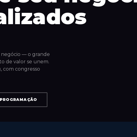
alizados
u negócio — o grande
o de valor se unem.
g, com congresso
 PROGRAMAÇÃO