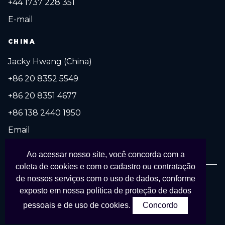
+44 1737 228 351
E-mail
CHINA
Jacky Hwang (China)
+86 20 8352 5549
+86 20 8351 4677
+86 138 2440 1950
Email
Ao acessar nosso site, você concorda com a
coleta de cookies e com o cadastro ou contratação
de nossos serviços com o uso de dados, conforme
© 2027 FESPA Brasil Digital Printing. Todos os direitos reservados.
exposto em nossa
política de proteção de dados
Organizado por
APS Eventos Coporativos
em parceria com
FESPA
.
pessoais e de uso de cookies.
Concordo