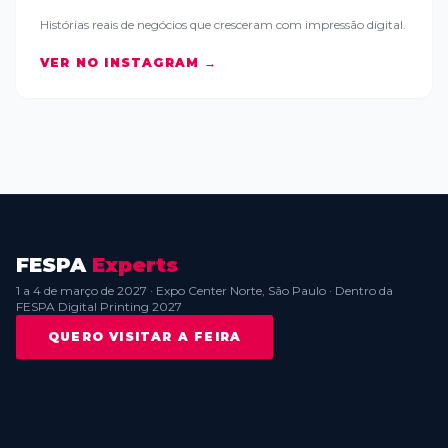
Histórias reais de negócios que cresceram com impressão digital.
VER NO INSTAGRAM →
FESPA
Experts
1 a 4 de março de 2027 · Expo Center Norte, São Paulo · Dentro da
FESPA Digital Printing 2027
QUERO VISITAR A FEIRA