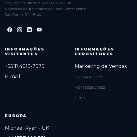
Segunda a quinta-feira das 13h às 20h
Pavilhões Azul e Branco do Expo Center Norte
São Paulo, SP - Brasil
INFORMAÇÕES
INFORMAÇÕES
VISITANTES
EXPOSITORES
+55 11 4013-7979
Marketing de Vendas
E-mail
+55 11 4013-7979
+55 11 93282 7852
E-mail
EUROPA
Michael Ryan - UK