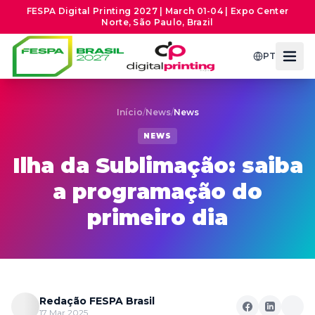
FESPA Digital Printing 2027 | March 01-04 | Expo Center
Norte, São Paulo, Brazil
PT
Início
/
News
/
News
NEWS
Ilha da Sublimação: saiba
a programação do
primeiro dia
Redação FESPA Brasil
17 Mar 2025