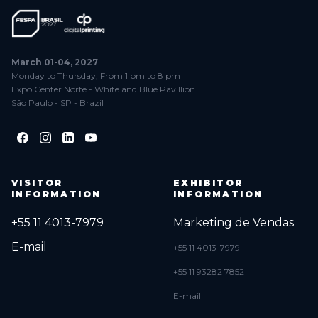
March 01-04, 2027
Monday to Thursday, From 1 pm to 8 pm
Expo Center Norte - White and Blue Pavillion
São Paulo - SP - Brazil
VISITOR
EXHIBITOR
INFORMATION
INFORMATION
+55 11 4013-7979
Marketing de Vendas
E-mail
+55 11 4013-7979
+55 11 93282 7852
E-mail