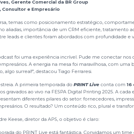
lves, Gerente Comercial da BR Group
, Consultor e Empresário
rsa, temas como posicionamento estratégico, comportame
mo aliadas, importância de um CRM eficiente, tratamento ao
tre leads e clientes foram abordados com profundidade e v
odcast foi uma experiência incrível. Pude me conectar nos 
 empresários. A energia na mesa foi maravilhosa, com uma 
algo surreal!", destacou Tiago Ferraresi.
estreia. A primeira temporada do
PRINT Live
conta com
16
dos gravados ao vivo na FESPA Digital Printing 2025. A cada 
presentam diferentes pilares do setor: fornecedores, impress
presários. O resultado? Um conteúdo rico, plural e transfo
e Keese, diretor da APS, o objetivo é claro:
porada do PRINT Live está fantástica. Convidamos um time