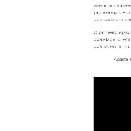
vivências incrív
profissionais. E
que cada um pass
O primeiro episó
qualidade, direta
que fazem a indú
Assista