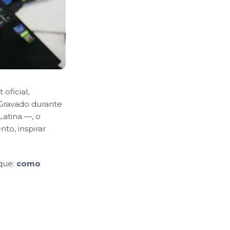
oficial,
 Gravado durante
Latina —, o
o, inspirar
que:
como