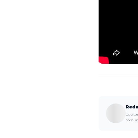
Reda
Equipe 
comuni