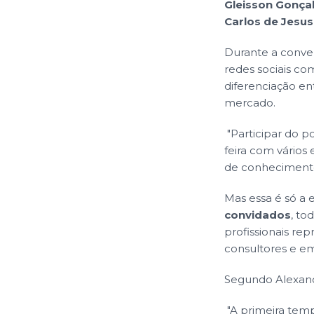
Gleisson Gonça
Carlos de Jesus
Durante a conve
redes sociais co
diferenciação en
mercado.
"Participar do p
feira com vários
de conhecimento, 
Mas essa é só a 
convidados
, to
profissionais re
consultores e em
Segundo Alexandr
"A primeira tem