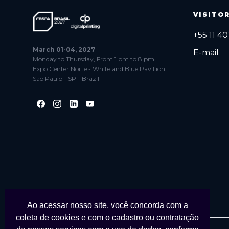
VISITO
+55 11 4
March 01-04, 2027
E-mail
Monday to Thursday, From 1 pm to 8 pm
Expo Center Norte - White and Blue Pavillion
São Paulo - SP - Brazil
Ao acessar nosso site, você concorda com a
coleta de cookies e com o cadastro ou contratação