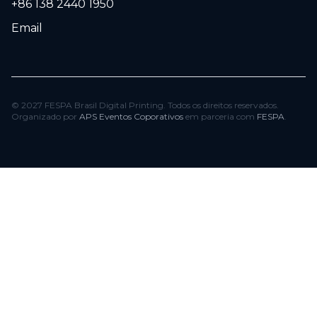
+86 138 2440 1950
Email
© 2027 FESPA Brasil Digital Printing. Todos os direitos reservados.
Organizado por
APS Eventos Coporativos
em parceria com
FESPA
.