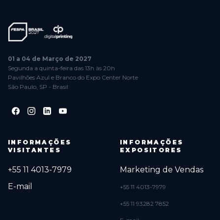
01 a 04 de Março de 2027
Segunda a quinta-feira das 13h às 20h
Pavilhões Azul e Branco do Expo Center Norte
São Paulo, SP - Brasil
INFORMAÇÕES
INFORMAÇÕES
VISITANTES
EXPOSITORES
+55 11 4013-7979
Marketing de Vendas
E-mail
+55 11 4013-7979
+55 11 93282 7852