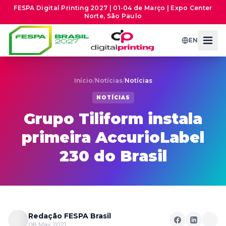
FESPA Digital Printing 2027 | 01-04 de Março | Expo Center
Norte, São Paulo
EN
Início
/
Notícias
/
Notícias
NOTÍCIAS
Grupo Tiliform instala
primeira AccurioLabel
230 do Brasil
Redação FESPA Brasil
08 May 2021