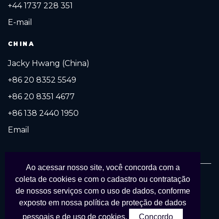
+44 1737 228 351
E-mail
CHINA
Jacky Hwang (China)
+86 20 8352 5549
+86 20 8351 4677
+86 138 2440 1950
Email
Ao acessar nosso site, você concorda com a
coleta de cookies e com o cadastro ou contratação
© 2027 FESPA Brasil Digital Printing. Todos os direitos reservados.
de nossos serviços com o uso de dados, conforme
Organizado por
APS Eventos Coporativos
em parceria com
FESPA
.
exposto em nossa
política de proteção de dados
pessoais e de uso de cookies.
Concordo