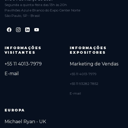
Segunda a quinta-feira das 13h às 20h
Pavilhões Azul e Branco do Expo Center Norte
São Paulo, SP - Brasil
INFORMAÇÕES
INFORMAÇÕES
VISITANTES
EXPOSITORES
+55 11 4013-7979
Marketing de Vendas
E-mail
+55 11 4013-7979
+55 11 93282 7852
E-mail
EUROPA
Michael Ryan - UK