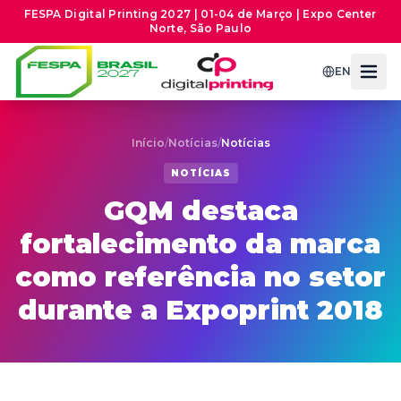
FESPA Digital Printing 2027 | 01-04 de Março | Expo Center
Norte, São Paulo
EN
Início
/
Notícias
/
Notícias
NOTÍCIAS
GQM destaca
fortalecimento da marca
como referência no setor
durante a Expoprint 2018