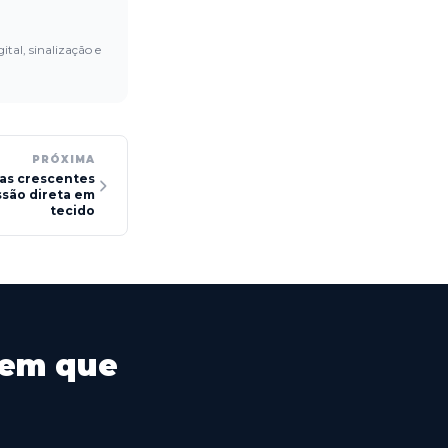
ital, sinalização e
PRÓXIMA
 as crescentes
são direta em
tecido
 em que