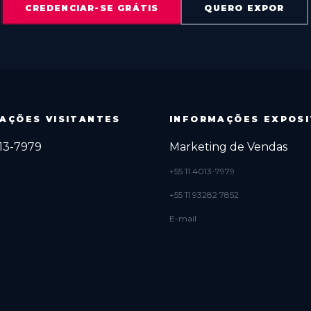
CREDENCIAR-SE GRÁTIS
QUERO EXPOR
AÇÕES VISITANTES
INFORMAÇÕES EXPOS
013-7979
Marketing de Vendas
+55 11 4013-7979
+55 11 93282 7852
E-mail