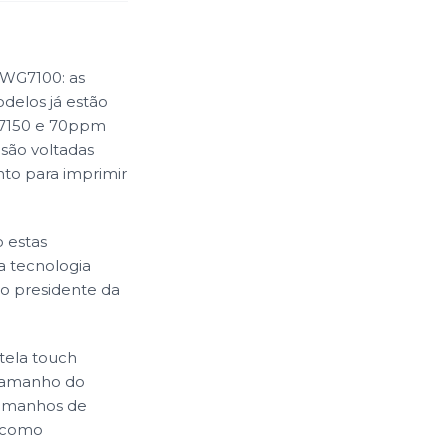
 WG7100: as
odelos já estão
G7150 e 70ppm
 são voltadas
to para imprimir
 estas
a tecnologia
a o presidente da
 tela touch
o tamanho do
tamanhos de
s como