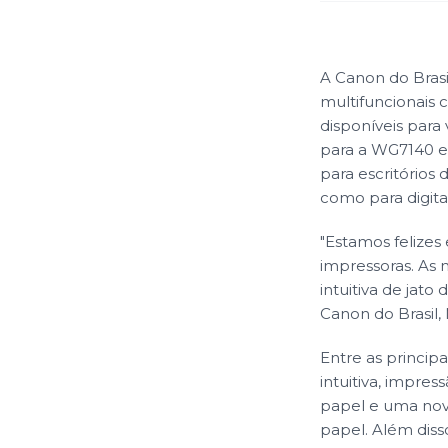
A Canon do Brasi
multifuncionais 
disponíveis par
para a WG7140 em
para escritórios
como para digital
"Estamos felize
impressoras. As 
intuitiva de jato
Canon do Brasil,
Entre as principa
intuitiva, impre
papel e uma nov
papel. Além dis