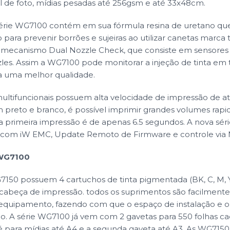
 de foto, mídias pesadas até 256gsm e até 33x48cm.
 série WG7100 contém em sua fórmula resina de uretano qu
 para prevenir borrões e sujeiras ao utilizar canetas marca 
mecanismo Dual Nozzle Check, que consiste em sensores 
les. Assim a WG7100 pode monitorar a injeção de tinta em
ra uma melhor qualidade.
multifuncionais possuem alta velocidade de impressão de 
preto e branco, é possível imprimir grandes volumes rapi
a primeira impressão é de apenas 6.5 segundos. A nova sé
 com iW EMC, Update Remoto de Firmware e controle via
 WG7100
50 possuem 4 cartuchos de tinta pigmentada (BK, C, M, Y)
cabeça de impressão. todos os suprimentos são facilmente
 equipamento, fazendo com que o espaço de instalação e o
o. A série WG7100 já vem com 2 gavetas para 550 folhas ca
é para mídias até A4 e a segunda gaveta até A3. As WG715