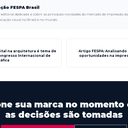
ção FESPA Brasil
editorial dedicada a cobrir as principais novidades do mercado de impressão dig
cação visual no Brasil e no mundo.
ital na arquitetura é tema de
Artigo FESPA: Analisando
ongresso Internacional de
oportunidades na impres
áfica
one sua marca no momento
as decisões são tomadas