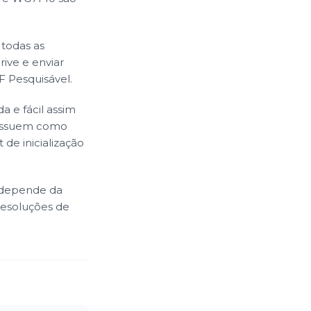
 todas as
rive e enviar
 Pesquisável.
a e fácil assim
possuem como
de inicialização
s depende da
resoluções de