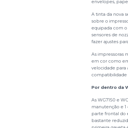
envelopes, papel
A tinta da nova
sobre o impresso
equipada com o 
sensores de nozz
fazer ajustes pa
As impressoras 
em cor como em 
velocidade para 
compatibilidade
Por dentro da
As WG7150 e WG71
manutenção e 1 
parte frontal do
bastante reduzid
primeira gaveta 