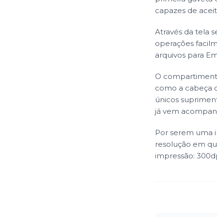
capazes de acei
Através da tela s
operações facilme
arquivos para Em
O compartimento 
como a cabeça d
únicos supriment
já vem acompan
Por serem uma i
resolução em qu
impressão: 300dp