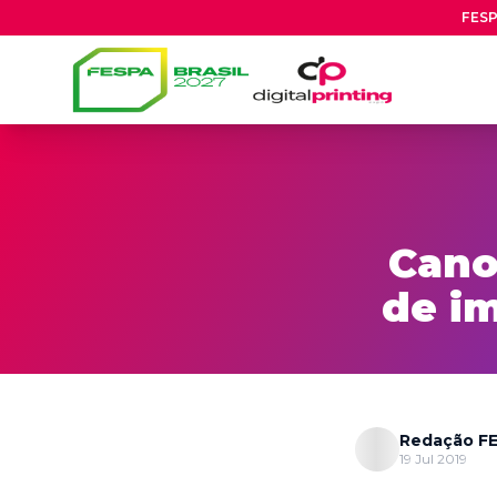
FESP
Cano
de i
Redação FE
19 Jul 2019