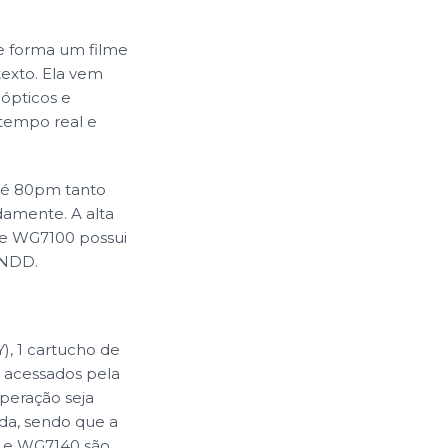
e forma um filme
texto. Ela vem
ópticos e
 tempo real e
até 80pm tanto
damente. A alta
rie WG7100 possui
 NDD.
, 1 cartucho de
 acessados pela
peração seja
da, sendo que a
0 e WG7140 são