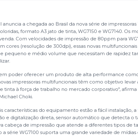
l anuncia a chegada ao Brasil da nova série de impressoras
coloridas, formato A3 jato de tinta, WG7150 e WG7140. Os m
a venda. Com velocidades de impressão de 80ppm para W
 cores (resolução de 300dpi), essas novas multifuncionais
 de pequeno e médio volume que necessitam de rapidez tan
izar.
s em poder oferecer um produto de alta performance como
novas impressoras multifuncionais têm como objetivo levar 
 de tinta à força de trabalho no mercado corporativo", afirm
 Michael Choki.
is características do equipamento estão a fácil instalação, a
ssão e digitalização direta, sensor automático que detecta 
a cabeça de impressão que atende a diferentes tipos de 
so a série WG7100 suporta uma grande variedade de mídia