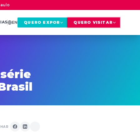
Paulo
IAS
EN
QUERO EXPOR
QUERO VISITAR
série
rasil
LHAR