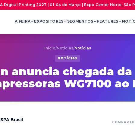
A Digital Printing 2027 | 01-04 de Março | Expo Center Norte, São 
A FEIRA
EXPOSITORES
SEGMENTOS
FEATURES
NOTÍC
Início
/
Notícias
/
Notícias
NOTÍCIAS
n anuncia chegada da 
mpressoras WG7100 ao B
SPA Brasil
COMPARTI