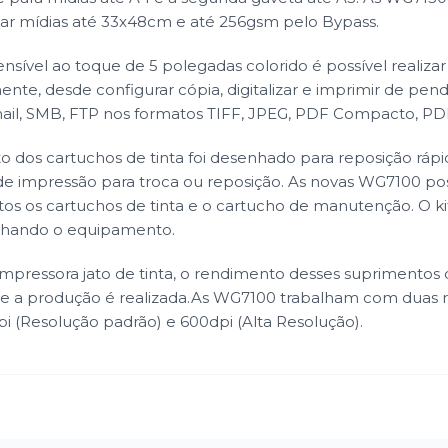
tar mídias até 33x48cm e até 256gsm pelo Bypass.
ensível ao toque de 5 polegadas colorido é possível realizar
nte, desde configurar cópia, digitalizar e imprimir de pend
ail, SMB, FTP nos formatos TIFF, JPEG, PDF Compacto, PDF
dos cartuchos de tinta foi desenhado para reposição rápid
e impressão para troca ou reposição. As novas WG7100 
os os cartuchos de tinta e o cartucho de manutenção. O kit 
hando o equipamento.
mpressora jato de tinta, o rendimento desses suprimento
e a produção é realizada.As WG7100 trabalham com duas 
i (Resolução padrão) e 600dpi (Alta Resolução).