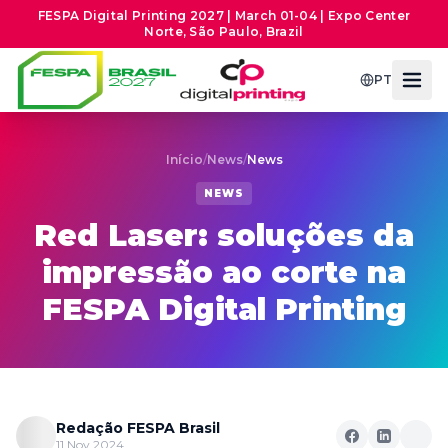
FESPA Digital Printing 2027 | March 01-04 | Expo Center
Norte, São Paulo, Brazil
PT
Início
/
News
/
News
NEWS
Red Laser: soluções da
impressão ao corte na
FESPA Digital Printing
Redação FESPA Brasil
11 Nov 2024