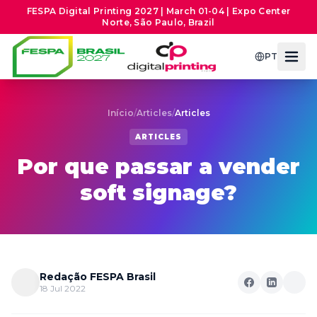
FESPA Digital Printing 2027 | March 01-04 | Expo Center
Norte, São Paulo, Brazil
PT
Início
/
Articles
/
Articles
ARTICLES
Por que passar a vender
soft signage?
Redação FESPA Brasil
18 Jul 2022