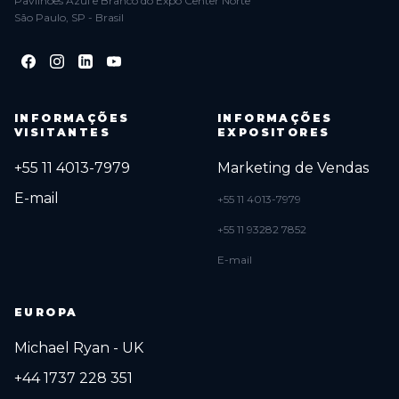
Pavilhões Azul e Branco do Expo Center Norte
São Paulo, SP - Brasil
INFORMAÇÕES
INFORMAÇÕES
VISITANTES
EXPOSITORES
+55 11 4013-7979
Marketing de Vendas
E-mail
+55 11 4013-7979
+55 11 93282 7852
E-mail
EUROPA
Michael Ryan - UK
+44 1737 228 351