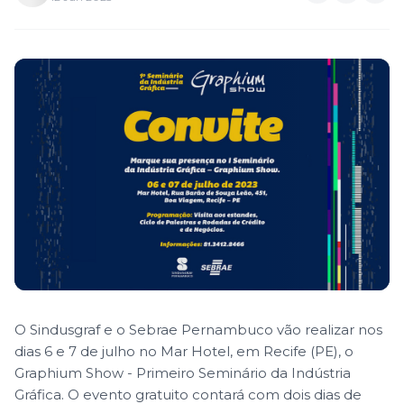
O Sindusgraf e o Sebrae Pernambuco vão realizar nos
dias 6 e 7 de julho no Mar Hotel, em Recife (PE), o
Graphium Show - Primeiro Seminário da Indústria
Gráfica. O evento gratuito contará com dois dias de