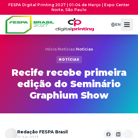
FESPA Digital Printing 2027 | 01-04 de Março | Expo Center
Norte, São Paulo
EN
Início
/
Notícias
/
Notícias
NOTÍCIAS
Recife recebe primeira
edição do Seminário
Graphium Show
Redação FESPA Brasil
12 Jun 2023