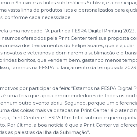
mo o Soluvix e as tintas sublimáticas Sublivix, e a participa
ma vasta linha de produtos lisos e personalizados para ajud
, conforme cada necessidade.
ela uma novidade: “A partir da FESPA Digital Printing 2023, 
insumos oferecidos pela Print Center terá sua proposta c
romessa dos treinamentos do Felipe Soares, que é ajudar
novatos e veteranos a dominarem a sublimação e o transf
o brindes bonitos, que vendem bem, gastando menos tempo
disso, faremos na FESPA, o lançamento da temporada 2023 
 motivos por participar da feira: “Estamos na FESPA Digital 
is é uma feira que apoia empreendedores de todos os porte
enhum outro evento abriu. Segundo, porque um diferencia
ma das coisas mais valorizadas na Print Center é o atend
eja, Print Center e FESPA têm total sintonia e quem ganha
to. Por último, a boa notícia é que a Print Center vai ofere
das as palestras da Ilha da Sublimação”.