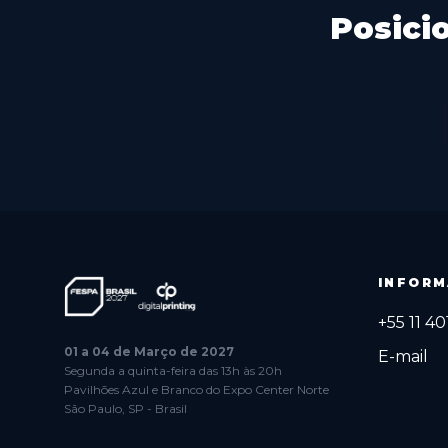
Posici
INFORM
+55 11 4
01 a 04 de Março de 2027
E-mail
Segunda a quinta-feira das 13h às 20h
Pavilhões Azul e Branco do Expo Center Norte
São Paulo, SP - Brasil