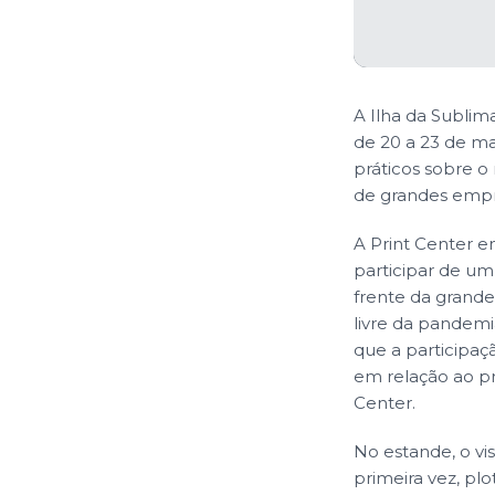
A Ilha da Sublim
de 20 a 23 de m
práticos sobre 
de grandes empre
A Print Center e
participar de u
frente da grande
livre da pandemi
que a participa
em relação ao pr
Center.
No estande, o vis
primeira vez, pl