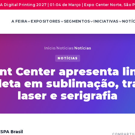
A Digital Printing 2027 | 01-04 de Março | Expo Center Norte, São 
A FEIRA
EXPOSITORES
SEGMENTOS
INICIATIVAS
NOTÍC
Início
/
Notícias
/
Notícias
NOTÍCIAS
int Center apresenta li
eta em sublimação, tr
laser e serigrafia
SPA Brasil
COMPARTI