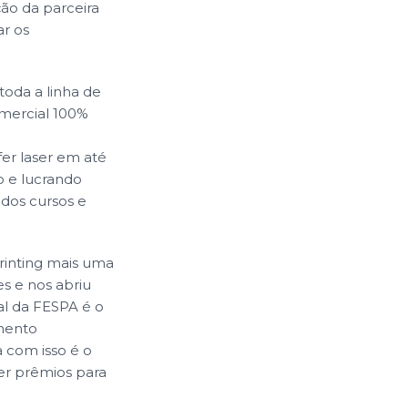
ção da parceira
ar os
toda a linha de
omercial 100%
er laser em até
 e lucrando
dos cursos e
Printing mais uma
s e nos abriu
l da FESPA é o
imento
 com isso é o
cer prêmios para