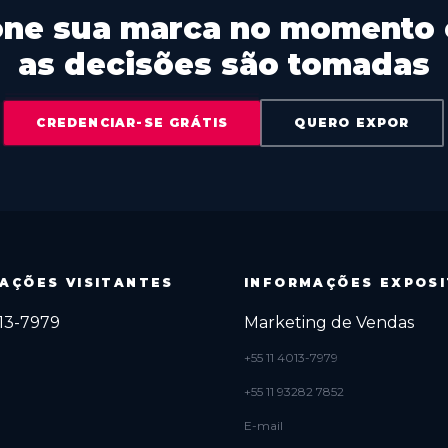
one sua marca no momento
as decisões são tomadas
CREDENCIAR-SE GRÁTIS
QUERO EXPOR
AÇÕES VISITANTES
INFORMAÇÕES EXPOS
013-7979
Marketing de Vendas
+55 11 4013-7979
+55 11 93282 7852
E-mail