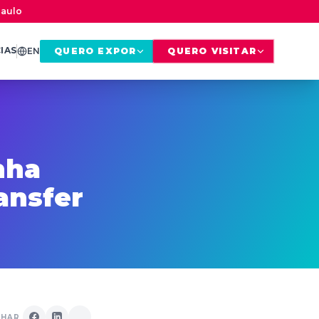
Paulo
IAS
EN
QUERO EXPOR
QUERO VISITAR
nha
ansfer
LHAR