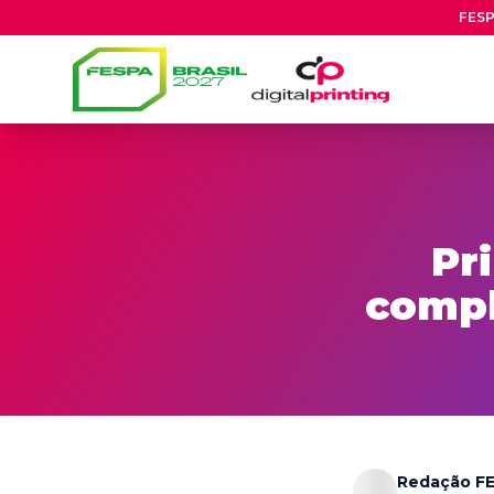
FESP
Pr
compl
Redação FE