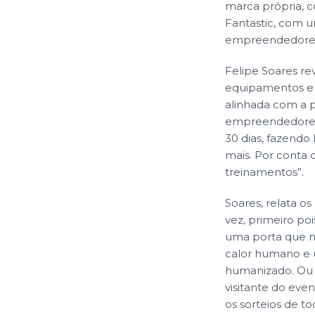
marca própria, co
Fantastic, com u
empreendedores
Felipe Soares rev
equipamentos e 
alinhada com a p
empreendedores 
30 dias, fazend
mais. Por conta 
treinamentos”.
Soares, relata os
vez, primeiro po
uma porta que n
calor humano e u
humanizado. Ou s
visitante do even
os sorteios de to