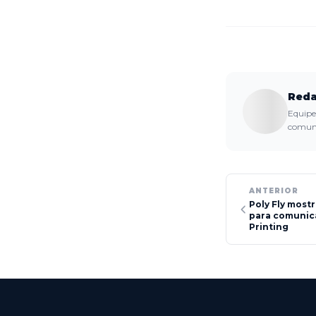
Reda
Equipe 
comuni
ANTERIOR
Poly Fly most
para comunica
Printing