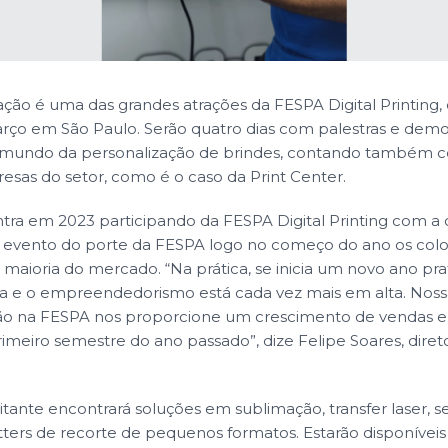
ação é uma das grandes atrações da FESPA Digital Printing
arço em São Paulo. Serão quatro dias com palestras e dem
o mundo da personalização de brindes, contando também 
sas do setor, como é o caso da Print Center.
ntra em 2023 participando da FESPA Digital Printing com a
m evento do porte da FESPA logo no começo do ano os col
 maioria do mercado. “Na prática, se inicia um novo ano p
a e o empreendedorismo está cada vez mais em alta. Nossa
ção na FESPA nos proporcione um crescimento de vendas 
imeiro semestre do ano passado”, dize Felipe Soares, direto
itante encontrará soluções em sublimação, transfer laser, se
otters de recorte de pequenos formatos. Estarão disponívei