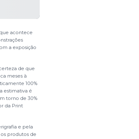
, que acontece
onstrações
com a exposição
 certeza de que
oca meses à
raticamente 100%
 estimativa é
em torno de 30%
r da Print
rigrafia e pela
s os produtos de