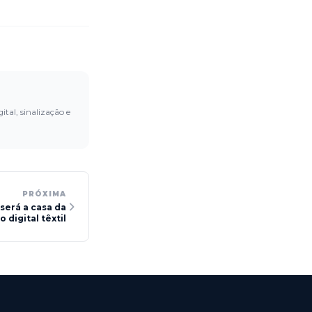
ital, sinalização e
PRÓXIMA
 será a casa da
 digital têxtil