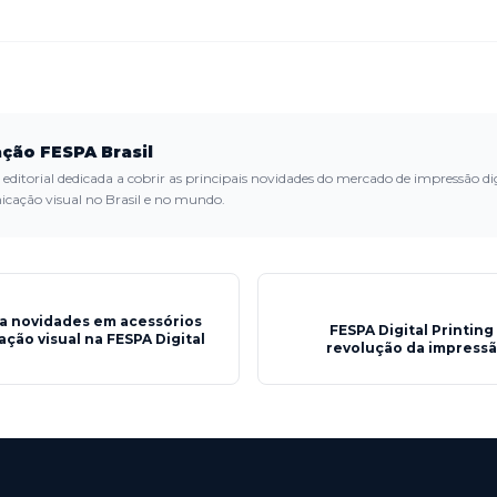
ção FESPA Brasil
editorial dedicada a cobrir as principais novidades do mercado de impressão dig
cação visual no Brasil e no mundo.
ra novidades em acessórios
FESPA Digital Printing
ção visual na FESPA Digital
revolução da impressão