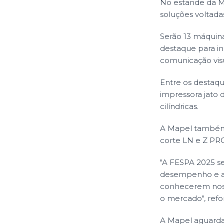
No estande da Ma
soluções voltadas
Serão 13 máquin
destaque para in
comunicação vis
Entre os destaqu
impressora jato 
cilíndricas.
A Mapel também 
corte LN e Z PR
"A FESPA 2025 s
desempenho e a v
conhecerem noss
o mercado", refo
A Mapel aguarda 