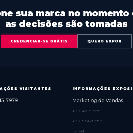
one sua marca no momento
as decisões são tomadas
CREDENCIAR-SE GRÁTIS
QUERO EXPOR
AÇÕES VISITANTES
INFORMAÇÕES EXPOS
013-7979
Marketing de Vendas
+55 11 4013-7979
+55 11 93282 7852
E-mail