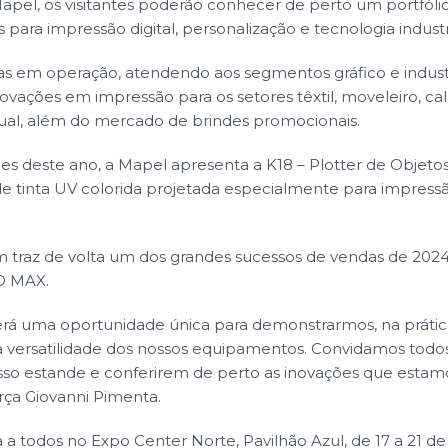
pel, os visitantes poderão conhecer de perto um portfóli
 para impressão digital, personalização e tecnologia industri
as em operação, atendendo aos segmentos gráfico e indust
ovações em impressão para os setores têxtil, moveleiro, cal
ual, além do mercado de brindes promocionais.
es deste ano, a Mapel apresenta a K18 – Plotter de Objetos 
de tinta UV colorida projetada especialmente para impress
traz de volta um dos grandes sucessos de vendas de 2024
O MAX.
erá uma oportunidade única para demonstrarmos, na prátic
ersatilidade dos nossos equipamentos. Convidamos todos o
o estande e conferirem de perto as inovações que estam
rça Giovanni Pimenta.
a todos no Expo Center Norte, Pavilhão Azul, de 17 a 21 d