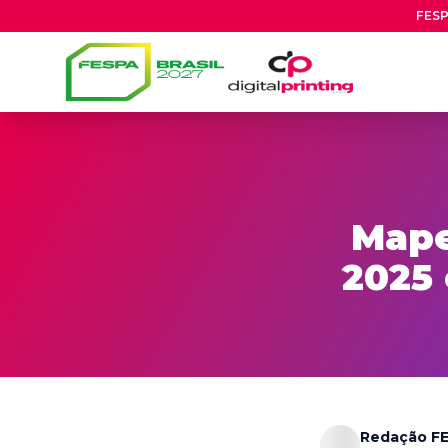
FESP
Mape
2025
Redação FE