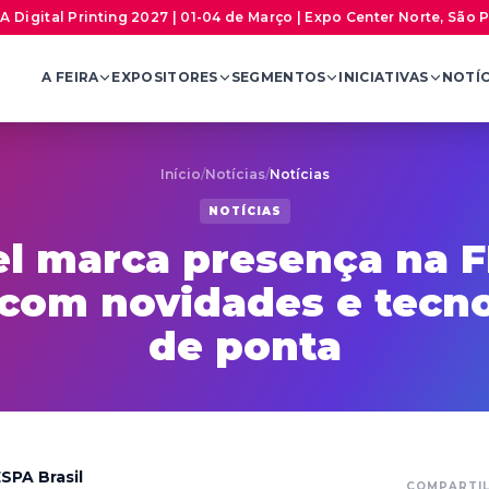
A Digital Printing 2027 | 01-04 de Março | Expo Center Norte, São 
A FEIRA
EXPOSITORES
SEGMENTOS
INICIATIVAS
NOTÍC
Início
/
Notícias
/
Notícias
NOTÍCIAS
l marca presença na 
 com novidades e tecno
de ponta
SPA Brasil
COMPARTI