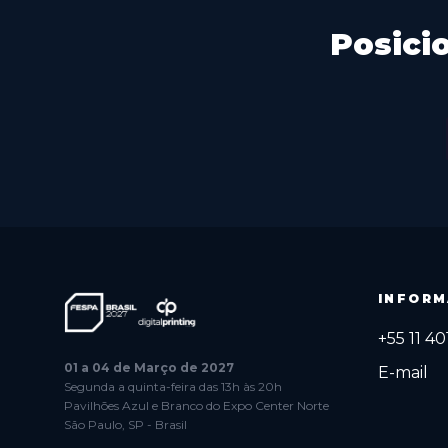
Posici
INFORM
+55 11 4
01 a 04 de Março de 2027
E-mail
Segunda a quinta-feira das 13h às 20h
Pavilhões Azul e Branco do Expo Center Norte
São Paulo, SP - Brasil