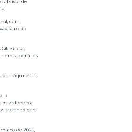
o robusto de
al.
rial, com
çadista e de
Cilíndricos,
ão em superfícies
: as máquinas de
a, o
s visitantes a
os trazendo para
e março de 2025,