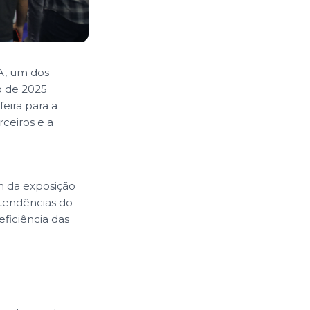
A, um dos
o de 2025
eira para a
ceiros e a
m da exposição
tendências do
ficiência das