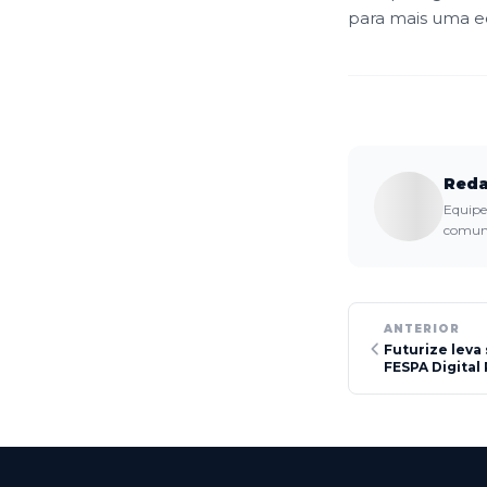
para mais uma ed
Reda
Equipe 
comuni
ANTERIOR
Futurize leva
FESPA Digital 