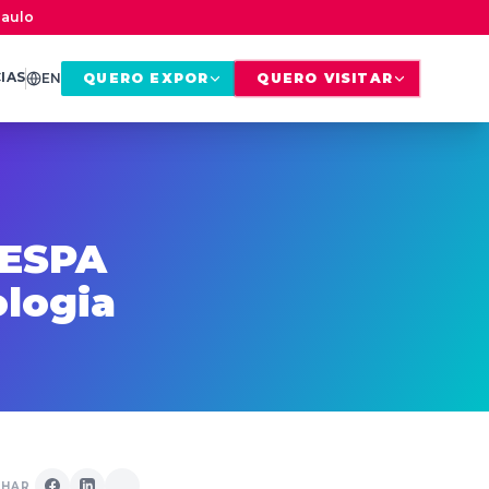
Paulo
IAS
EN
QUERO EXPOR
QUERO VISITAR
FESPA
logia
LHAR