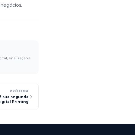
 negócios.
ital, sinalização e
PRÓXIMA
rá sua segunda
gital Printing