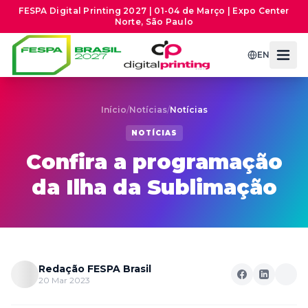
FESPA Digital Printing 2027 | 01-04 de Março | Expo Center
Norte, São Paulo
EN
Início
/
Notícias
/
Notícias
NOTÍCIAS
Confira a programação
da Ilha da Sublimação
Redação FESPA Brasil
20 Mar 2023