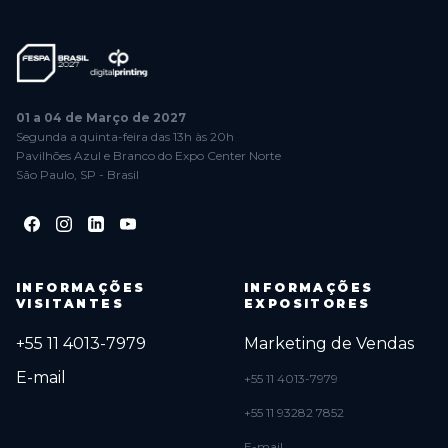
01 a 04 de Março de 2027
Segunda a quinta-feira das 13h às 20h
Pavilhões Azul e Branco do Expo Center Norte
São Paulo, SP - Brasil
INFORMAÇÕES
INFORMAÇÕES
VISITANTES
EXPOSITORES
+55 11 4013-7979
Marketing de Vendas
E-mail
+55 11 4013-7979
+55 11 93282 7852
E-mail