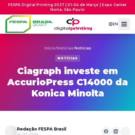
FESPA Digital Printing 2027 | 01-04 de Março | Expo Center
Norte, São Paulo
EN
Início
/
Notícias
/
Notícias
NOTÍCIAS
Ciagraph investe em
AccurioPress C14000 da
Konica Minolta
Redação FESPA Brasil
14 Oct 2024