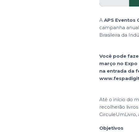
A
APS Eventos 
campanha anual p
Brasileira da Ind
Você pode fazer
março no Expo 
na entrada da fe
www.fespadigita
Até o início do m
recolherão livro
CirculeUmLivro, 
Objetivos