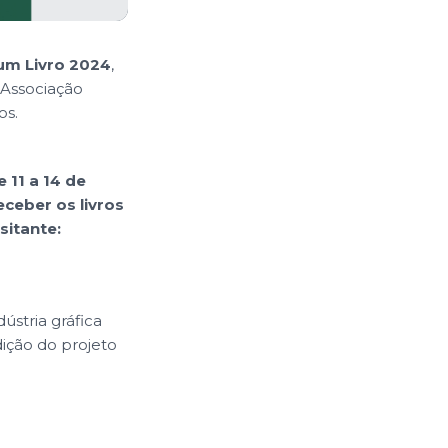
 um Livro 2024
,
 Associação
os.
 11 a 14 de
ceber os livros
sitante:
ústria gráfica
dição do projeto