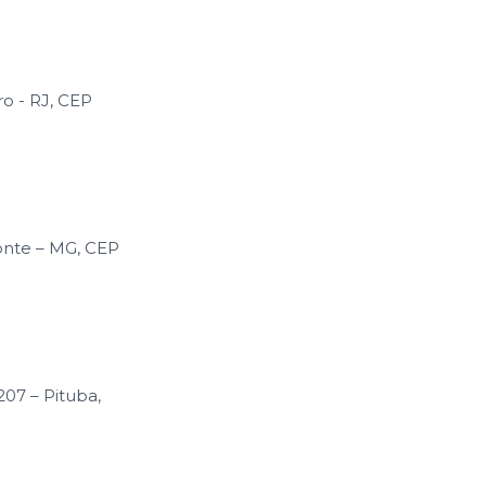
ro - RJ, CEP
zonte – MG, CEP
207 – Pituba,