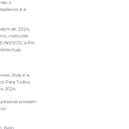
ando o
asileiros e a
abril de 2024,
or, instituído
 (UNESCO), a fim
ntelectual.
vores (Ibá) e a
ros Para Todos,
ro 2024.
as pessoas possam
tos
o, Belo