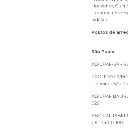
Horizonte, Curitib
literatura univer
didático.
Postos de arrec
São Paulo
ABIGRAF-SP - Rua
PROJETO LIVROS 
Pinheiros, São P
ABIGRAF BAURU - 
020.
ABIGRAF RIBEIRÃ
CEP 14010-100.