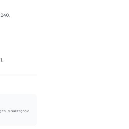
-240.
1.
ital, sinalização e