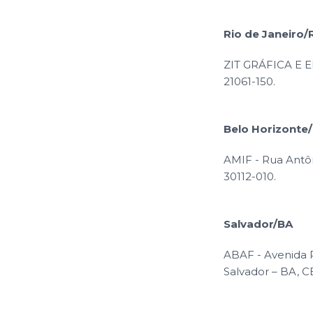
Rio de Janeiro/
ZIT GRÁFICA E ED
21061-150.
Belo Horizonte
AMIF - Rua Antôn
30112-010.
Salvador/BA
ABAF - Avenida P
Salvador – BA, C