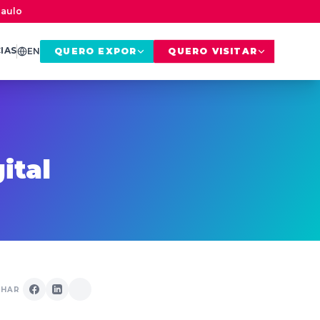
Paulo
IAS
EN
QUERO EXPOR
QUERO VISITAR
ital
LHAR