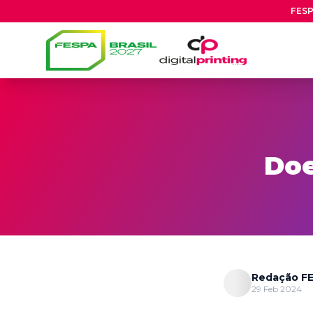
FESP
Doe
Redação FE
29 Feb 2024