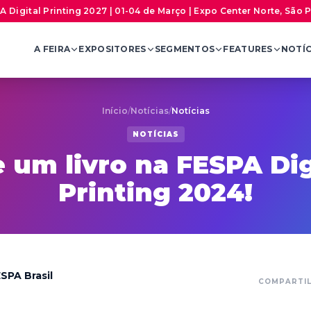
A Digital Printing 2027 | 01-04 de Março | Expo Center Norte, São 
A FEIRA
EXPOSITORES
SEGMENTOS
FEATURES
NOTÍC
Início
/
Notícias
/
Notícias
NOTÍCIAS
 um livro na FESPA Dig
Printing 2024!
SPA Brasil
COMPARTI