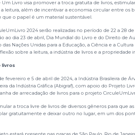
 Um Livro visa promover a troca gratuita de livros, estimul
leitura, além de incentivar a economia circular entre os br
que o papel é um material sustentável.
uleUmLivro 2024 serão realizadas no período de 22 a 28 de 
o dia 23 de abril, Dia Mundial do Livro e do Direito de Aut
 das Nações Unidas para a Educação, a Ciência e a Cultura
flexão sobre a leitura, a indústria de livros e a propriedade i
livros
de fevereiro e 5 de abril de 2024, a Indústria Brasileira de Ár
eira da Indústria Gráfica (Abigraf), com apoio do Projeto Liv
nha de arrecadação de livros para o projeto CirculeUmLiv
imular a troca livre de livros de diversos gêneros para que 
lar gratuitamente e deixar outro no lugar, em um dos pon
jeto estará presente nas praças de São Paulo, Rio de Janeir