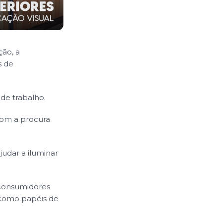
ção
, a
s de
de trabalho.
com a procura
judar a iluminar
 consumidores
 como papéis de