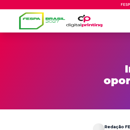
FESP
opor
Redação FE