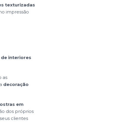
es texturizadas
omo impressão
de interiores
 as
ta
decoração
ostras em
ão dos próprios
seus clientes