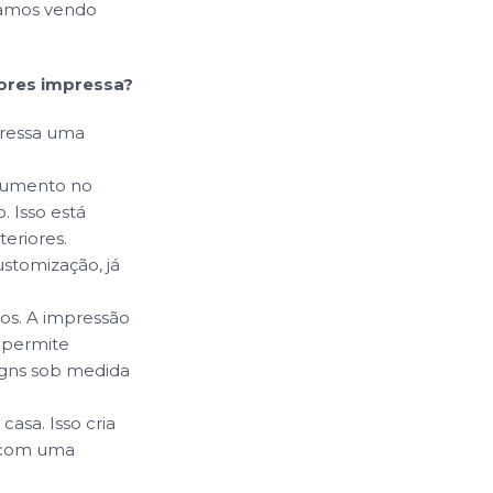
tamos vendo
ores impressa?
pressa uma
aumento no
 Isso está
eriores.
stomização, já
os. A impressão
 permite
igns sob medida
asa. Isso cria
 com uma