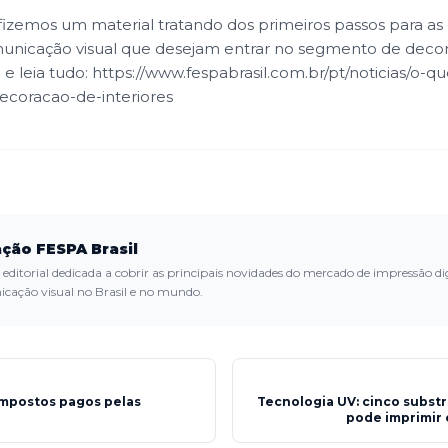
izemos um material tratando dos primeiros passos para a
unicação visual que desejam entrar no segmento de deco
i e leia tudo:
https://www.fespabrasil.com.br/pt/noticias/o-qu
ecoracao-de-interiores
ção FESPA Brasil
editorial dedicada a cobrir as principais novidades do mercado de impressão dig
cação visual no Brasil e no mundo.
impostos pagos pelas
Tecnologia UV: cinco subst
pode imprimir 