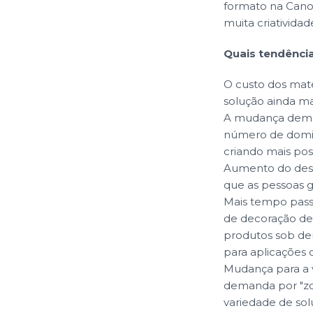
formato na Cano
muita criatividad
Quais tendênci
O custo dos mat
solução ainda mai
A mudança demog
número de domicí
criando mais pos
Aumento do desej
que as pessoas g
Mais tempo passa
de decoração de
produtos sob de
para aplicações
Mudança para a v
demanda por "z
variedade de sol