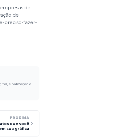
s empresas de
ração de
e-preciso-fazer-
ital, sinalização e
PRÓXIMA
ratos que você
em sua gráfica