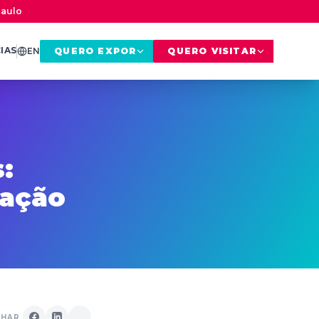
Paulo
IAS
EN
QUERO EXPOR
QUERO VISITAR
:
cação
LHAR