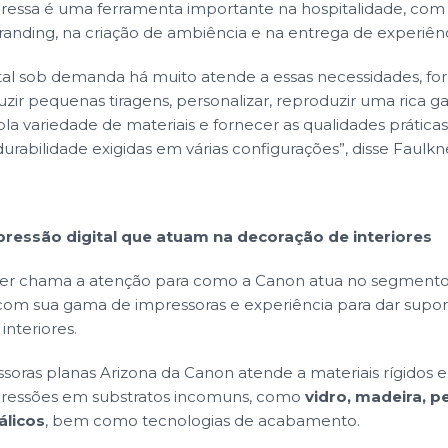
ressa é uma ferramenta importante na hospitalidade, co
anding, na criação de ambiência e na entrega de experiênc
ital sob demanda há muito atende a essas necessidades, f
zir pequenas tiragens, personalizar, reproduzir uma rica g
a variedade de materiais e fornecer as qualidades prática
abilidade exigidas em várias configurações”, disse Faulkn
ressão digital que atuam na decoração de interiores
ner chama a atenção para como a Canon atua no segment
com sua gama de impressoras e experiência para dar supor
interiores.
soras planas Arizona da Canon atende a materiais rígidos e 
ressões em substratos incomuns, como
vidro, madeira, p
álicos
, bem como
tecnologias de acabamento
.