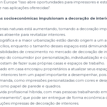
n Europe “Isso abre oportunidades para impressores e es
e nas aplicações oferecidas".
as socioeconômicas impulsionam a decoração de interi
eriais naturais está aumentando, tornando a decoração im
s atraente para revitalizar interiores.
ráfica e a maior urbanização estão dando origem a um 
lios, enquanto o tamanho desses espaços está diminuindo.
sibilidades de crescimento no mercado de decoração de int
o do consumidor por personalização, individualização e cu
ostam de fazer suas próprias casas e espaços de trabalho.
do em casa encorajou proprietários a atualizar seus espaç
 interiores tem um papel importante a desempenhar, pois
manda, como impressões personalizadas com cores e des
 como papel de parede e quadros.
ida profissional híbrida, com mais pessoas trabalhando em c
oneamento", que pode ser entregue de forma econômica
uções impressas de decoração de interiores.