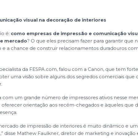
nicação visual na decoração de interiores
io é:
como empresas de impressão e comunicação vis
se mercado
? O que eles precisam fazer para garantir qu
vo e a chance de construir relacionamentos duradouros com
pecialista da FESPA.com, falou com a Canon, que tem fort
bter uma visão sobre alguns dos segredos comerciais que 
.
a com um grande número de impressores ativos nesse mer
a oferecer orientação aos recém-chegados e àqueles que 
esença.
mercado de impressão de interiores é muito dinâmico e u
,” disse Mathew Faulkner, diretor de marketing e inovaçã