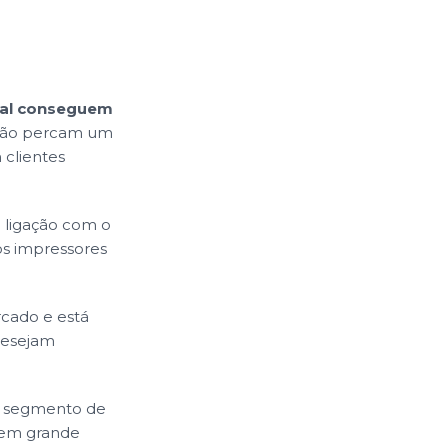
ual conseguem
e não percam um
 clientes
e ligação com o
os impressores
cado e está
desejam
m segmento de
o em grande