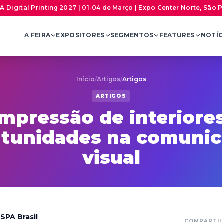
A Digital Printing 2027 | 01-04 de Março | Expo Center Norte, São 
A FEIRA
EXPOSITORES
SEGMENTOS
FEATURES
NOTÍC
Início
/
Artigos
/
Artigos
ARTIGOS
Impressão de interiores
tunidades na comuni
visual
SPA Brasil
COMPARTI