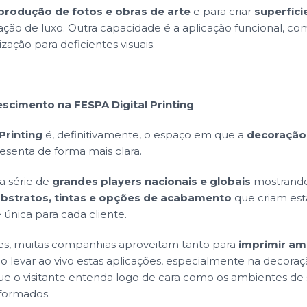
produção de fotos e obras de arte
e para criar
superfíci
ação de luxo. Outra capacidade é a aplicação funcional, c
ização para deficientes visuais.
scimento na FESPA Digital Printing
Printing
é, definitivamente, o espaço em que a
decoração 
esenta de forma mais clara.
a série de
grandes players nacionais e globais
mostrando
ubstratos, tintas e opções de acabamento
que criam es
 única para cada cliente.
es, muitas companhias aproveitam tanto para
imprimir am
 levar ao vivo estas aplicações, especialmente na decoraç
ue o visitante entenda logo de cara como os ambientes de 
formados.