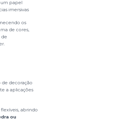
m um papel
ias imersivas
ornecendo os
ama de cores,
s de
er.
o de decoração
te a aplicações
flexíveis, abrindo
edra ou