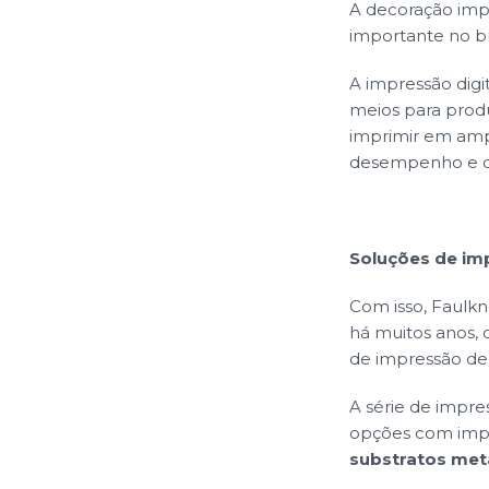
A decoração imp
importante no br
A impressão dig
meios para produ
imprimir em ampl
desempenho e dur
Soluções de imp
Com isso, Faulk
há muitos anos, 
de impressão de 
A série de impres
opções com imp
substratos met