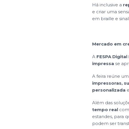
Há inclusive a
re
e criar uma sens
em braille e sinal
Mercado em cre
A
FESPA Digital 
impressa
se apr
A feira reúne um
impressoras, s
personalizada
e
Além das soluçõ
tempo real
como
estandes, para q
podem ser trans