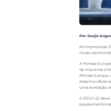
Por Sonja Ange
As impressoras 3
novas oportunida
A Mimaki Europe 
de imprensa onli
Mimaki Europa, 
estamos oferecen
uma aceitação a
A 3DUJ-22 deve 
equipamentos a