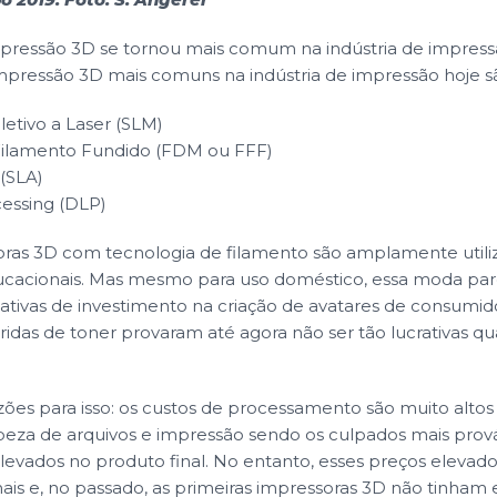
pressão 3D se tornou mais comum na indústria de impressão
mpressão 3D mais comuns na indústria de impressão hoje s
etivo a Laser (SLM)
Filamento Fundido (FDM ou FFF)
 (SLA)
cessing (DLP)
oras 3D com tecnologia de filamento são amplamente utiliz
ducacionais. Mas mesmo para uso doméstico, essa moda par
tativas de investimento na criação de avatares de consumi
ridas de toner provaram até agora não ser tão lucrativas q
azões para isso: os custos de processamento são muito altos
impeza de arquivos e impressão sendo os culpados mais prová
vados no produto final. No entanto, esses preços elevado
ais e, no passado, as primeiras impressoras 3D não tinham 