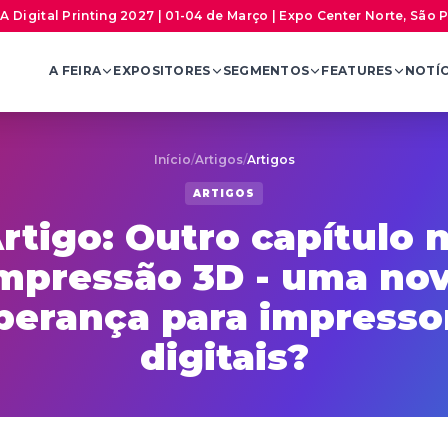
A Digital Printing 2027 | 01-04 de Março | Expo Center Norte, São 
A FEIRA
EXPOSITORES
SEGMENTOS
FEATURES
NOTÍC
Início
/
Artigos
/
Artigos
ARTIGOS
rtigo: Outro capítulo 
mpressão 3D - uma no
perança para impresso
digitais?