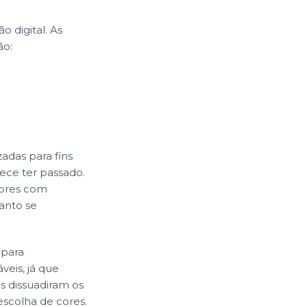
 digital. As
ão:
adas para fins
ece ter passado.
dores com
uanto se
 para
veis, já que
s dissuadiram os
escolha de cores.