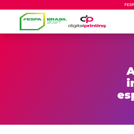
FESP
A
i
es