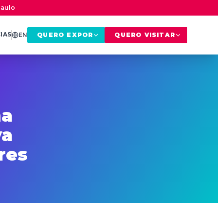
Paulo
IAS
EN
QUERO EXPOR
QUERO VISITAR
na
va
res