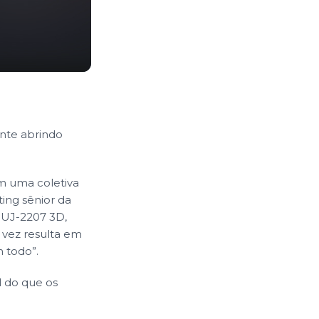
ente abrindo
m uma coletiva
ing sênior da
DUJ-2207 3D,
 vez resulta em
 todo”.
 do que os