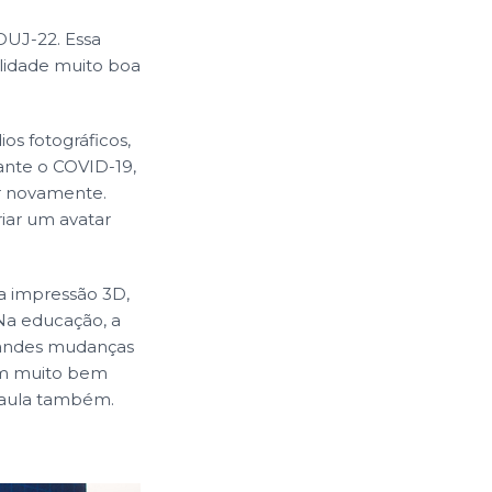
DUJ-22. Essa
ilidade muito boa
s fotográficos,
ante o COVID-19,
r novamente.
iar um avatar
a impressão 3D,
Na educação, a
 grandes mudanças
em muito bem
 aula também.