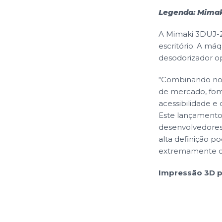
Legenda: Mimak
A Mimaki 3DUJ-2
escritório. A má
desodorizador op
“Combinando nos
de mercado, fom
acessibilidade e
Este lançamento 
desenvolvedores 
alta definição p
extremamente org
Impressão 3D p