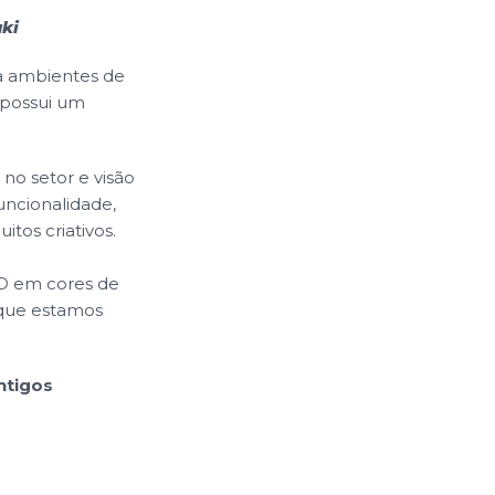
ki
a ambientes de
 possui um
no setor e visão
ncionalidade,
tos criativos.
3D em cores de
e que estamos
ntigos