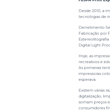
Desde 2010, a im
tecnologias de i
Derretimento Sel
Fabricação por 
Estereolitografia
Digital Light Pro
Hoje, as impress
recreativos e e
As primeiras ten
impressoras colo
esperava.
Existem várias r
digitalização, l
somam preços ele
consumidores fin