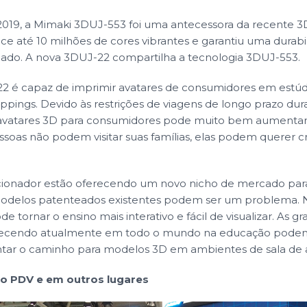
2019, a Mimaki 3DUJ-553 foi uma antecessora da recente 3
ce até 10 milhões de cores vibrantes e garantiu uma durab
ado. A nova 3DUJ-22 compartilha a tecnologia 3DUJ-553.
 é capaz de imprimir avatares de consumidores em estúdio
ppings. Devido às restrições de viagens de longo prazo dur
avatares 3D para consumidores pode muito bem aumenta
oas não podem visitar suas famílias, elas podem querer cr
ecionador estão oferecendo um novo nicho de mercado par
modelos patenteados existentes podem ser um problema. 
e tornar o ensino mais interativo e fácil de visualizar. As
tecendo atualmente em todo o mundo na educação pod
ntar o caminho para modelos 3D em ambientes de sala de
o PDV e em outros lugares