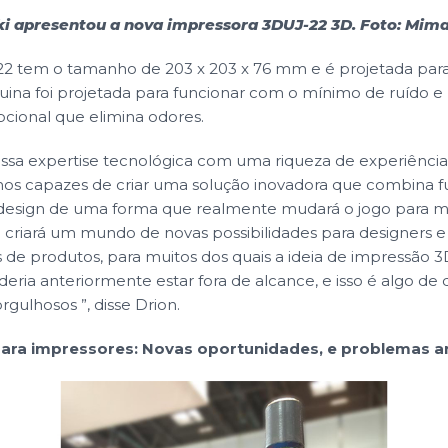
i apresentou a nova impressora 3DUJ-22 3D. Foto: Mima
2 tem o tamanho de 203 x 203 x 76 mm e é projetada par
quina foi projetada para funcionar com o mínimo de ruído e
cional que elimina odores.
sa expertise tecnológica com uma riqueza de experiência 
os capazes de criar uma solução inovadora que combina fu
 design de uma forma que realmente mudará o jogo para mui
criará um mundo de novas possibilidades para designers e
de produtos, para muitos dos quais a ideia de impressão 
oderia anteriormente estar fora de alcance, e isso é algo d
ulhosos ”, disse Drion.
ara impressores: Novas oportunidades, e problemas a