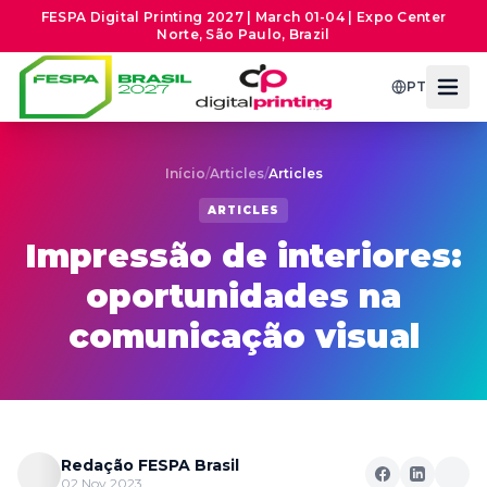
FESPA Digital Printing 2027 | March 01-04 | Expo Center
Norte, São Paulo, Brazil
PT
Início
/
Articles
/
Articles
ARTICLES
Impressão de interiores:
oportunidades na
comunicação visual
Redação FESPA Brasil
02 Nov 2023