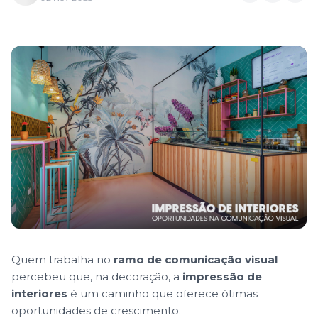
Quem trabalha no
ramo de comunicação visual
percebeu que, na
decoração
, a
impressão de
interiores
é um caminho que oferece ótimas
oportunidades de crescimento.