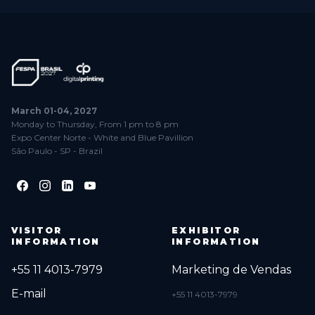
March 01-04, 2027
Monday to Thursday, From 1 pm to 8 pm
Expo Center Norte - White and Blue Pavillion
São Paulo - SP - Brazil
VISITOR
EXHIBITOR
INFORMATION
INFORMATION
+55 11 4013-7979
Marketing de Vendas
E-mail
+55 11 4013-7979