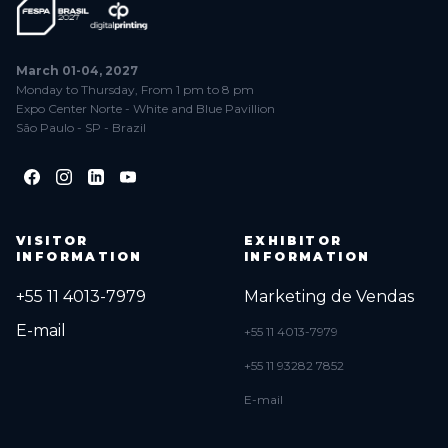
March 01-04, 2027
Monday to Thursday, From 1 pm to 8 pm
Expo Center Norte - White and Blue Pavillion
São Paulo - SP - Brazil
VISITOR
EXHIBITOR
INFORMATION
INFORMATION
+55 11 4013-7979
Marketing de Vendas
E-mail
+55 11 4013-7979
+55 11 93282 7852
E-mail