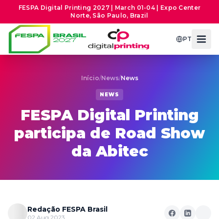
FESPA Digital Printing 2027 | March 01-04 | Expo Center
Norte, São Paulo, Brazil
PT
Início
/
News
/
News
NEWS
FESPA Digital Printing
participa de Road Show
da Abitec
Redação FESPA Brasil
02 Aug 2023