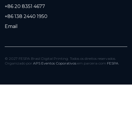
+86 20 8351 4677
+86 138 2440 1950
Email
© 2027 FESPA Brasil Digital Printing. Todos os direitos reservados.
Organizado por
APS Eventos Coporativos
em parceria com
FESPA
.