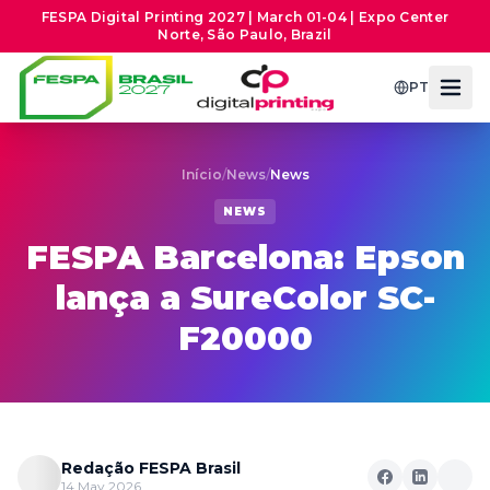
FESPA Digital Printing 2027 | March 01-04 | Expo Center
Norte, São Paulo, Brazil
PT
Início
/
News
/
News
NEWS
FESPA Barcelona: Epson
lança a SureColor SC-
F20000
Redação FESPA Brasil
14 May 2026