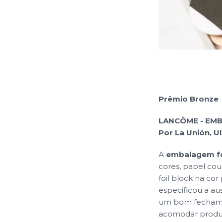
Prêmio Bronze
LANCÔME - EM
Por La Unión, 
A
embalagem fo
cores, papel cou
foil block na cor
especificou a aus
um bom fechamen
acomodar produ