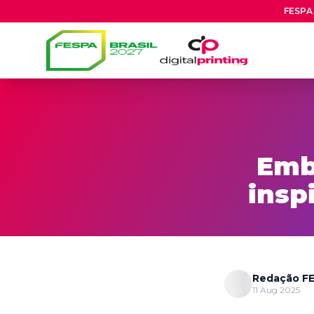
FESPA 
Emb
insp
Redação FE
11 Aug 2025