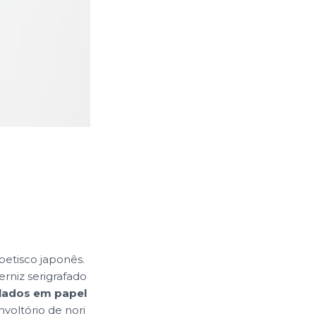
petisco japonês.
rniz serigrafado
ados em papel
voltório de nori