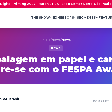
Digital Printing 2027 | March 01-04 | Expo Center Norte, São Paulo,
THE SHOW
EXHIBITORS
SEGMENTS
FEATU
Início
/
News
/
News
NEWS
alagem em papel e car
ire-se com o FESPA Aw
SPA Brasil
COMPARTI