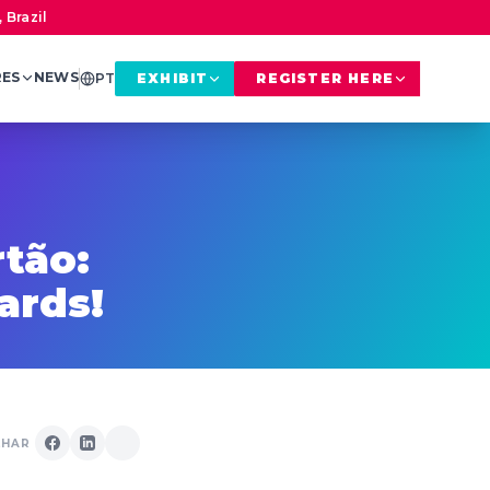
 Brazil
RES
NEWS
PT
EXHIBIT
REGISTER HERE
tão:
ards!
LHAR