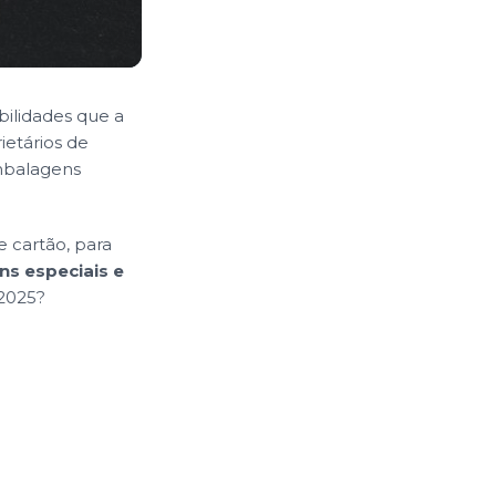
bilidades que a
ietários de
embalagens
 cartão, para
s especiais e
 2025?