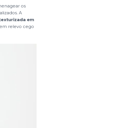
menagear os
lizados. A
texturizada em
a em relevo cego