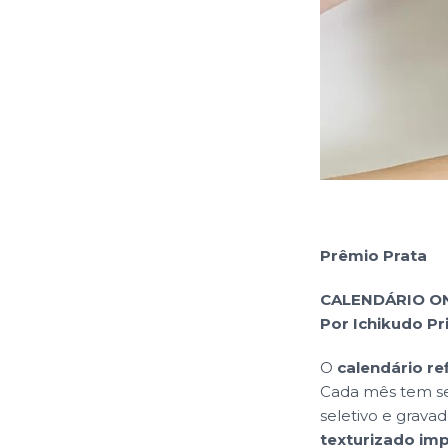
Prêmio Prata
CALENDÁRIO ON
Por Ichikudo Pr
O
calendário re
Cada mês tem seu
seletivo e grav
texturizado im