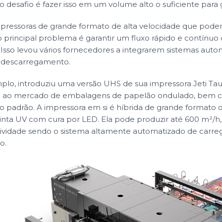
o desafio é fazer isso em um volume alto o suficiente para g
mpressoras de grande formato de alta velocidade que pode
 principal problema é garantir um fluxo rápido e contínuo
. Isso levou vários fornecedores a integrarem sistemas auto
 descarregamento.
mplo, introduziu uma versão UHS de sua impressora Jeti T
e ao mercado de embalagens de papelão ondulado, bem c
lto padrão. A impressora em si é híbrida de grande formato 
tinta UV com cura por LED. Ela pode produzir até 600 m²/h
tividade sendo o sistema altamente automatizado de carr
o.