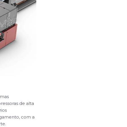
emas
essoras de alta
ios
egamento, com a
te.