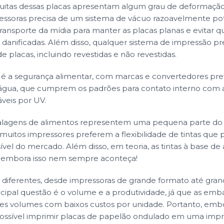
itas dessas placas apresentam algum grau de deformaçã
ressoras precisa de um sistema de vácuo razoavelmente po
ransporte da mídia para manter as placas planas e evitar 
danificadas. Além disso, qualquer sistema de impressão pr
de placas, incluindo revestidas e não revestidas.
é a segurança alimentar, com marcas e convertedores pref
e água, que cumprem os padrões para contato interno com 
áveis por UV.
lagens de alimentos representem uma pequena parte do 
uitos impressores preferem a flexibilidade de tintas que 
ível do mercado. Além disso, em teoria, as tintas à base d
s, embora isso nem sempre aconteça!
 diferentes, desde impressoras de grande formato até gra
ncipal questão é o volume e a produtividade, já que as e
es volumes com baixos custos por unidade. Portanto, embo
ossível imprimir placas de papelão ondulado em uma impr