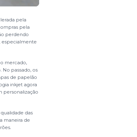
lerada pela
compras pela
stão perdendo
s, especialmente
ao mercado,
. No passado, os
hapas de papelão
gia inkjet agora
m personalização
 qualidade das
ma maneira de
rões.