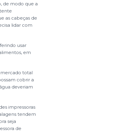
o, de modo que a
tente
que as cabeças de
ecisa lidar com
erindo usar
alimentos, em
mercado total
possam cobrir a
e água deveriam
ndes impressoras
mbalagens tendem
ra seja
essora de