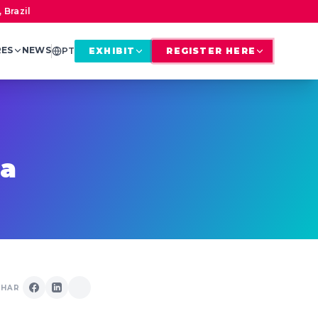
 Brazil
RES
NEWS
PT
EXHIBIT
REGISTER HERE
na
LHAR