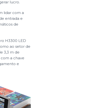
erar lucro.
m lidar com a
 de entrada e
máticos de
auro H3300 LED
omo ao setor de
de 3,3 m de
, com a chave
egamento e