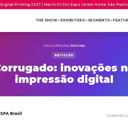
Digital Printing 2027 | March 01-04 | Expo Center Norte, São Paulo,
THE SHOW
EXHIBITORS
SEGMENTS
FEATU
Início
/
Articles
/
Articles
ARTICLES
orrugado: inovações 
impressão digital
SPA Brasil
COMPARTI