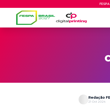
FESPA 
C
Redação FE
21 Oct 2024