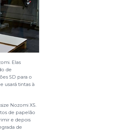
omi. Elas
do de
sões SD para o
 usará tintas à
size Nozomi X5.
tos de papelão
imir e depois
egrada de