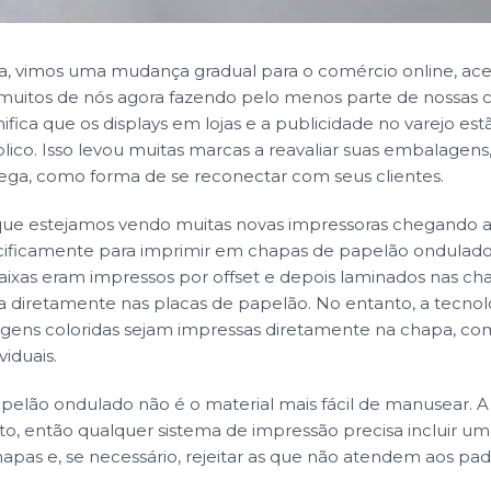
a, vimos uma mudança gradual para o comércio online, ace
uitos de nós agora fazendo pelo menos parte de nossas 
gnifica que os displays em lojas e a publicidade no varejo e
lico. Isso levou muitas marcas a reavaliar suas embalagen
rega, como forma de se reconectar com seus clientes.
que estejamos vendo muitas novas impressoras chegando 
cificamente para imprimir em chapas de papelão ondulado
caixas eram impressos por offset e depois laminados nas c
ia diretamente nas placas de papelão. No entanto, a tecnolo
gens coloridas sejam impressas diretamente na chapa, co
viduais.
pelão ondulado não é o material mais fácil de manusear. A
to, então qualquer sistema de impressão precisa incluir u
hapas e, se necessário, rejeitar as que não atendem aos pad