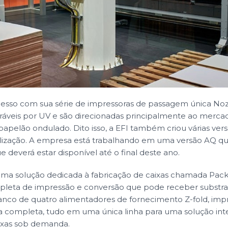
cesso com sua série de impressoras de passagem única Noz
curáveis por UV e são direcionadas principalmente ao merca
pelão ondulado. Dito isso, a EFI também criou várias ver
lização. A empresa está trabalhando em uma versão AQ que
 deverá estar disponível até o final deste ano.
uma solução dedicada à fabricação de caixas chamada Pack
pleta de impressão e conversão que pode receber substra
nco de quatro alimentadores de fornecimento Z-fold, impr
a completa, tudo em uma única linha para uma solução int
ixas sob demanda.