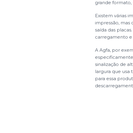
grande formato, 
Existem várias i
impressão, mas o
saída das placas
carregamento e
A Agfa, por exe
especificament
sinalização de a
largura que usa 
para essa produ
descarregament