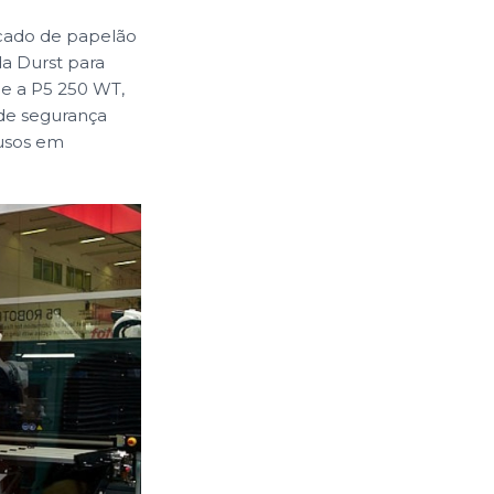
rcado de papelão
a Durst para
e a P5 250 WT,
 de segurança
 usos em