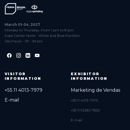
March 01-04, 2027
Monday to Thursday, From 1 pm to 8 pm
Expo Center Norte - White and Blue Pavillion
São Paulo - SP - Brazil
VISITOR
EXHIBITOR
INFORMATION
INFORMATION
+55 11 4013-7979
Marketing de Vendas
E-mail
+55 11 4013-7979
+55 11 93282 7852
E-mail